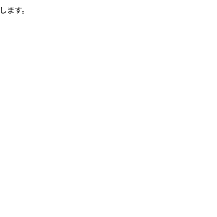
します。
会社ヒューロラボ公