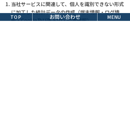
当社サービスに関連して、個人を識別できない形式
に加工した統計データの作成（端末情報・ログ情
お問い合わせ
TOP
MENU
報・Cookie及び匿名ID・位置情報）
当社又は第三者の広告の配信又は表示（端末情報・
ログ情報・Cookie及び匿名ID・位置情報）
その他マーケティングへの利用（氏名・メールアド
レス・生年月日・その他当社が定める入力フォーム
に入力された情報）